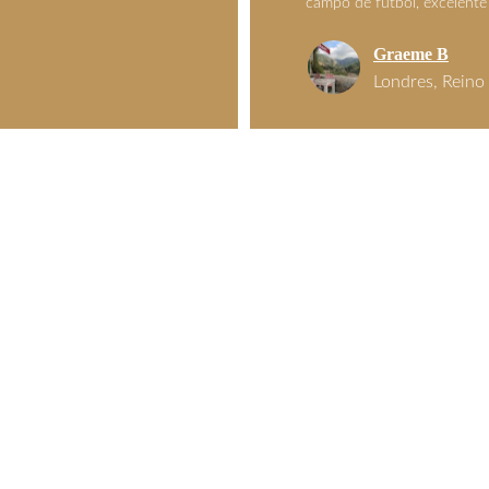
campo de fútbol, excelente 
Graeme B
Londres, Reino