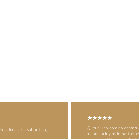
OPINIONES
Descubre lo que dicen nuestros clientes.
★★★★★
Quería una comida costarri
ecidimos ir a sabor tico, 
menú, incluyendo bastantes