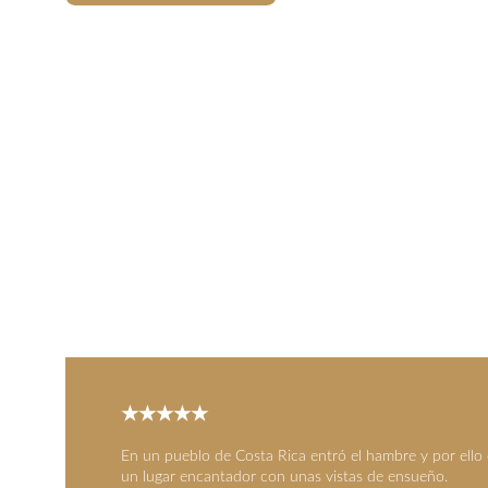
★★★★★
En un pueblo de Costa Rica entró el hambre y por ello d
un lugar encantador con unas vistas de ensueño.