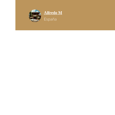
Alfredo M
España