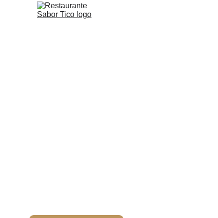
RESTAURAN
COMIDA COSTARRICENSE EN MO
Descubre la experiencia del Restaurante Sabor Tico en Monteve
ambiente acogedor. Reserva tu mesa y vive una experiencia cul
más información.